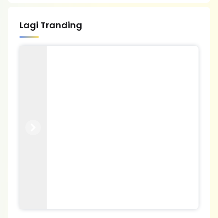
Lagi Tranding
Previous
Next