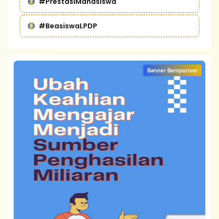
#PrestasiMahasiswa
#BeasiswaLPDP
Banner Bersponsor