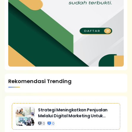
Rekomendasi Trending
Strategi Meningkatkan Penjualan
Melalui Digital Marketing Untuk
Bisnis Yang Lebih Kompetitif
0
0