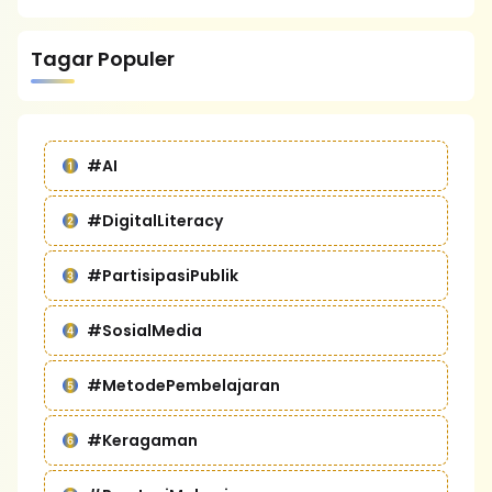
Tagar Populer
#AI
#DigitalLiteracy
#PartisipasiPublik
#SosialMedia
#MetodePembelajaran
#Keragaman