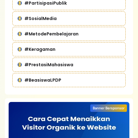
#PartisipasiPublik
#SosialMedia
#MetodePembelajaran
#Keragaman
#PrestasiMahasiswa
#BeasiswaLPDP
Banner Bersponsor