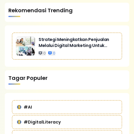
Rekomendasi Trending
Strategi Meningkatkan Penjualan
Melalui Digital Marketing Untuk
Bisnis Yang Lebih Kompetitif
0
0
Tagar Populer
#AI
#DigitalLiteracy