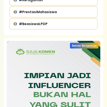
#Keragaman
#PrestasiMahasiswa
#BeasiswaLPDP
Banner Bersponsor