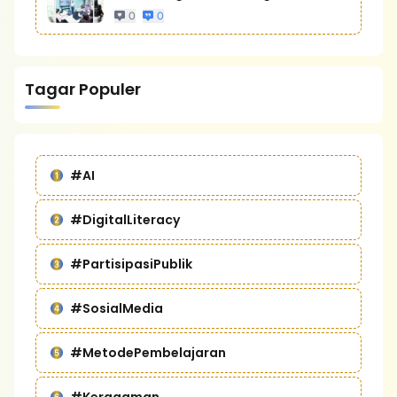
Bisnis Yang Lebih Kompetitif
0
0
Tagar Populer
#AI
#DigitalLiteracy
#PartisipasiPublik
#SosialMedia
#MetodePembelajaran