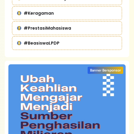
#Keragaman
#PrestasiMahasiswa
#BeasiswaLPDP
Banner Bersponsor