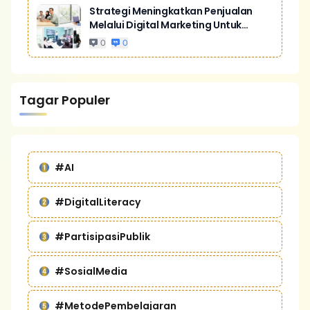
Strategi Meningkatkan Penjualan
Melalui Digital Marketing Untuk
Bisnis Yang Lebih Kompetitif
0
0
Tagar Populer
#AI
#DigitalLiteracy
#PartisipasiPublik
#SosialMedia
#MetodePembelajaran