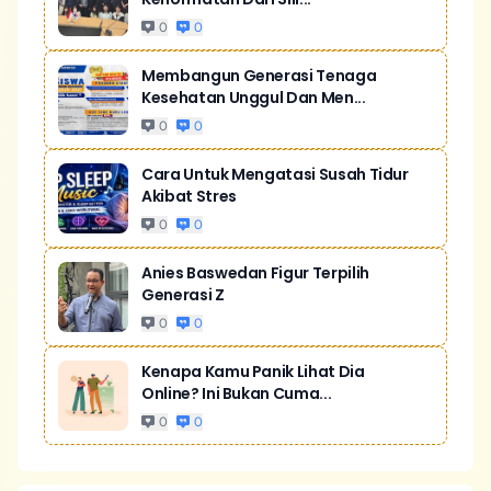
0
0
Membangun Generasi Tenaga
Kesehatan Unggul Dan Men...
0
0
Cara Untuk Mengatasi Susah Tidur
Akibat Stres
0
0
Anies Baswedan Figur Terpilih
Generasi Z
0
0
Kenapa Kamu Panik Lihat Dia
Online? Ini Bukan Cuma...
0
0