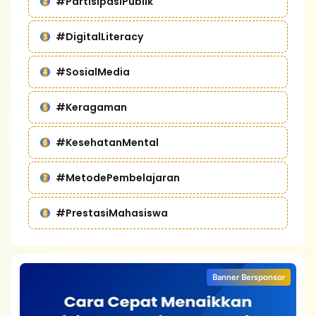
#PartisipasiPublik
#DigitalLiteracy
#SosialMedia
#Keragaman
#KesehatanMental
#MetodePembelajaran
#PrestasiMahasiswa
Banner Bersponsor