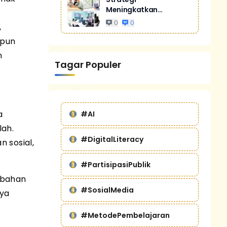
Meningkatkan
Penjualan Melalui
0
0
,
Digital Marketing
Untuk Bisnis Yang
upun
Lebih Kompetitif
n
Tagar Populer
a
#AI
lah.
#DigitalLiteracy
 sosial,
#PartisipasiPublik
ubahan
#SosialMedia
nya
#MetodePembelajaran