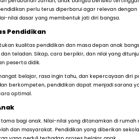
an perubahan zaman, anak bangsa berisiko tertinggal
pendidikan perlu terus diperbarui agar relevan dengan
-nilai dasar yang membentuk jati diri bangsa.
as Pendidikan
kan kualitas pendidikan dan masa depan anak bangs
n teladan. Sikap, cara berpikir, dan nilai yang ditunj
 peserta didik.
gat belajar, rasa ingin tahu, dan kepercayaan diri 
dan berkompeten, pendidikan dapat menjadi sarana y
cara optimal.
Anak
ama bagi anak. Nilai-nilai yang ditanamkan di rumah
lah dan masyarakat. Pendidikan yang diberikan sekol
uarga yang peduli terhadap proses belajar anak.