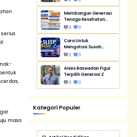
bahan
Membangun Generasi
Tenaga Kesehatan
Unggul Dan Men...
0
0
serius
Cara Untuk
al
Mengatasi Susah
Tidur Akibat Stres
0
0
anak-
Anies Baswedan Figur
mbentuk
Terpilih Generasi Z
 cerdas,
0
0
Kategori Populer
agar
uju masa