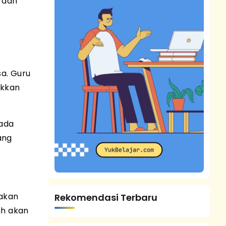
 dan
a. Guru
ukkan
pada
ang
 akan
Rekomendasi Terbaru
ah akan