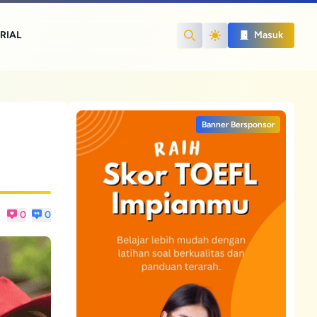
RIAL
Masuk
Search
Banner Bersponsor
0
0