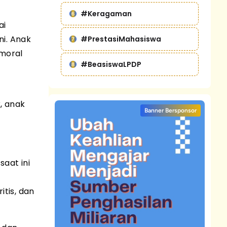
#Keragaman
ai
ni. Anak
#PrestasiMahasiswa
rmoral
#BeasiswaLPDP
, anak
Banner Bersponsor
aat ini
tis, dan