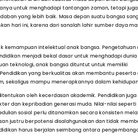
 hanya untuk menghadapi tantangan zaman, tetapi juga
aban yang lebih baik. Masa depan suatu bangsa san
an hari ini, karena dari sanalah lahir sumber daya ma
k kemampuan intelektual anak bangsa. Pengetahuan
endidikan menjadi bekal dasar untuk menghadapi dunia
uan teknologi, anak bangsa dituntut untuk memiliki
f. Pendidikan yang berkualitas akan membantu peserta 
, sekaligus mampu menerapkannya dalam kehidupan
tentukan oleh kecerdasan akademik. Pendidikan juga 
 dan kepribadian generasi muda. Nilai-nilai seperti
edulian sosial perlu ditanamkan secara konsisten melal
san justru berpotensi disalahgunakan dan tidak memb
ndidikan harus berjalan seimbang antara pengembang