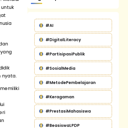
 untuk
gat
nusia
#AI
#DigitalLiteracy
 dan
 yang
#PartisipasiPublik
didik
#SosialMedia
 nyata.
#MetodePembelajaran
memiliki
#Keragaman
ui
#PrestasiMahasiswa
eri
an
#BeasiswaLPDP