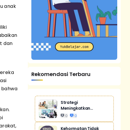
tu anak
iki
abaikan
t dan
mereka
Rekomendasi Terbaru
asi
n bahwa
Strategi
Meningkatkan
kan.
Penjualan Melalui
0
0
pi
Digital Ma...
arakat,
Kehormatan Tidak