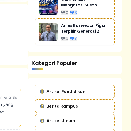
Mengatasi Susah
Tidur Akibat Stres
0
0
Anies Baswedan Figur
Terpilih Generasi Z
0
0
Kategori Populer
Artikel Pendidikan
an yang lalu
un yang
Berita Kampus
s-
Artikel Umum