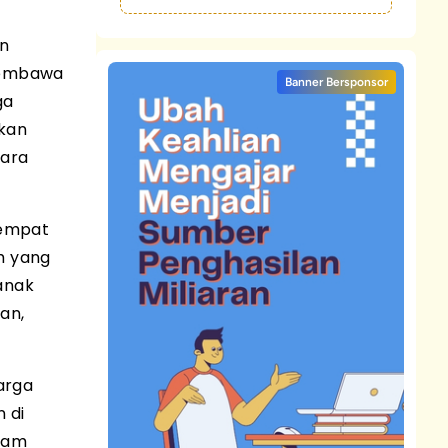
an
 membawa
Banner Bersponsor
ga
ikan
cara
tempat
ah yang
anak
an,
arga
 di
alam