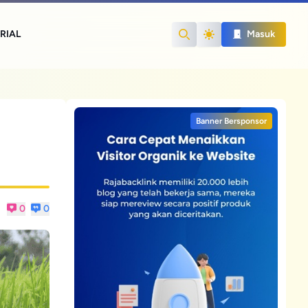
RIAL
Masuk
Search
Banner Bersponsor
0
0