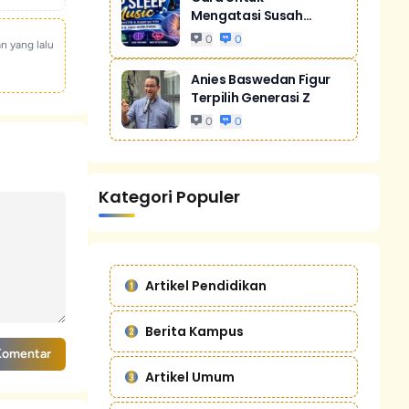
Mengatasi Susah
Tidur Akibat Stres
0
0
an yang lalu
Anies Baswedan Figur
Terpilih Generasi Z
0
0
Kategori Populer
Artikel Pendidikan
Berita Kampus
Komentar
Artikel Umum