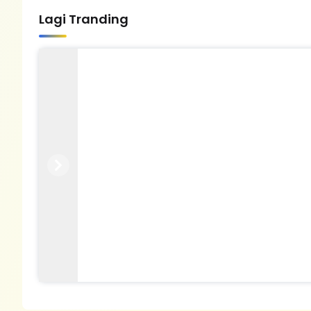
Lagi Tranding
Previous
Next