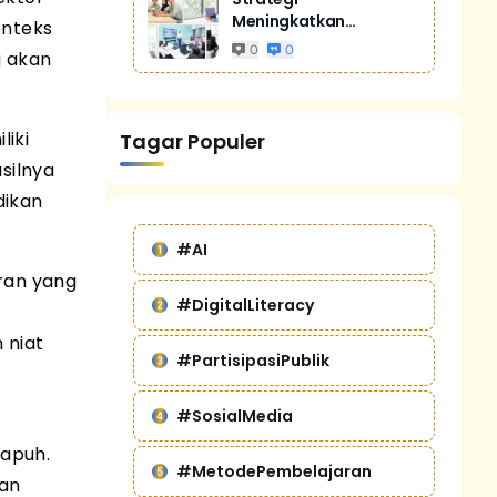
Meningkatkan
onteks
Penjualan Melalui
0
0
g akan
Digital Marketing
Untuk Bisnis Yang
Lebih Kompetitif
liki
Tagar Populer
silnya
dikan
#AI
ran yang
#DigitalLiteracy
 niat
#PartisipasiPublik
#SosialMedia
rapuh.
#MetodePembelajaran
kan