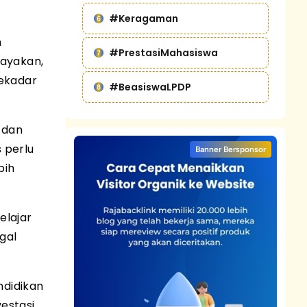
#Keragaman
n
#PrestasiMahasiswa
dayakan,
sekadar
#BeasiswaLPDP
 dan
s perlu
Banner Bersponsor
bih
elajar
gal
ndidikan
estasi