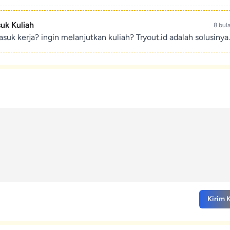
suk Kuliah
8 bul
suk kerja? ingin melanjutkan kuliah? Tryout.id adalah solusinya.
Kirim 