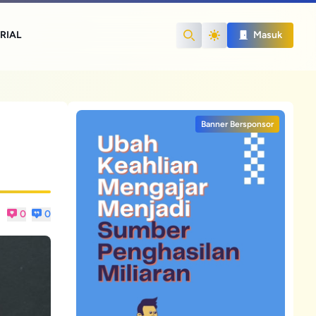
RIAL
Masuk
Search
Banner Bersponsor
0
0