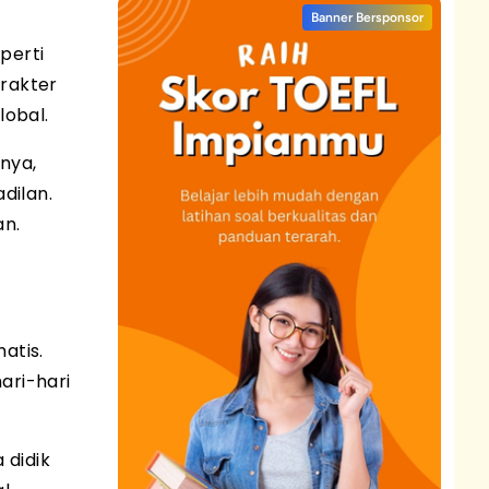
Banner Bersponsor
perti
arakter
lobal.
nya,
dilan.
an.
atis.
ari-hari
 didik