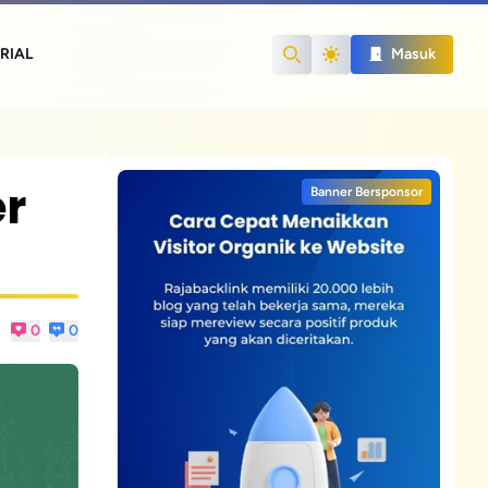
RIAL
Masuk
Search
r
Banner Bersponsor
0
0