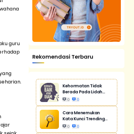
al
i wahana
aku guru
terhadap
Rekomendasi Terbaru
 yang
eharian.
Kehormatan Tidak
Berada Pada Lidah
Yang Gemar Mere...
0
0
Cara Menemukan
n
Kata Kunci Trending
ajar
Untuk SEO
0
0
k sejak