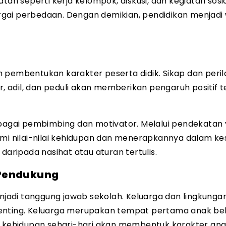
tan seperti kerja kelompok, diskusi, dan kegiatan sosi
rgai perbedaan. Dengan demikian, pendidikan menjad
 pembentukan karakter peserta didik. Sikap dan peril
ur, adil, dan peduli akan memberikan pengaruh positif 
ebagai pembimbing dan motivator. Melalui pendekatan
 nilai-nilai kehidupan dan menerapkannya dalam kes
daripada nasihat atau aturan tertulis.
 Pendukung
adi tanggung jawab sekolah. Keluarga dan lingkunga
penting. Keluarga merupakan tempat pertama anak bel
m kehidupan sehari-hari akan membentuk karakter ana