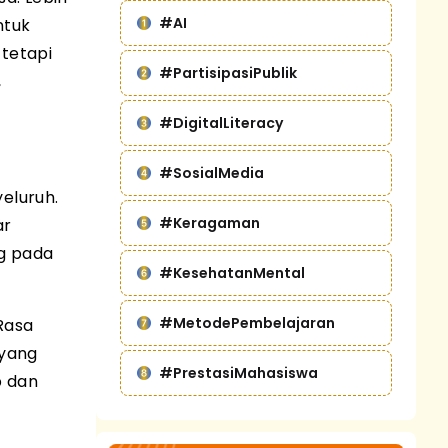
#AI
ntuk
 tetapi
#PartisipasiPublik
,
#DigitalLiteracy
#SosialMedia
eluruh.
#Keragaman
ar
ng pada
#KesehatanMental
#MetodePembelajaran
Rasa
 yang
#PrestasiMahasiswa
b dan