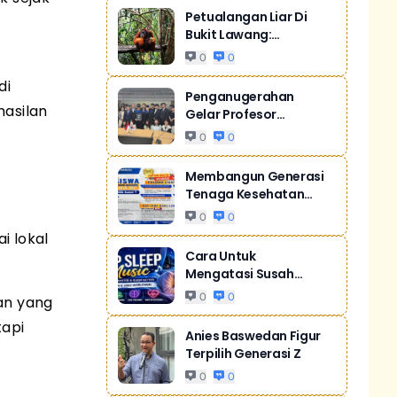
Petualangan Liar Di
Bukit Lawang:
Orangutan Sumatr...
0
0
di
Penganugerahan
hasilan
Gelar Profesor
Kehormatan Dari Sill...
0
0
Membangun Generasi
Tenaga Kesehatan
Unggul Dan Men...
0
0
i lokal
Cara Untuk
Mengatasi Susah
Tidur Akibat Stres
0
0
kan yang
tapi
Anies Baswedan Figur
Terpilih Generasi Z
0
0