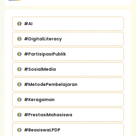
#AI
#DigitalLiteracy
#PartisipasiPublik
#SosialMedia
#MetodePembelajaran
#Keragaman
#PrestasiMahasiswa
#BeasiswaLPDP