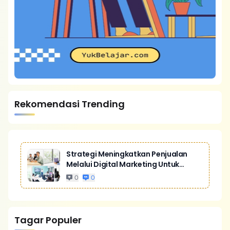
Rekomendasi Trending
Strategi Meningkatkan Penjualan
Melalui Digital Marketing Untuk
Bisnis Yang Lebih Kompetitif
0
0
Tagar Populer