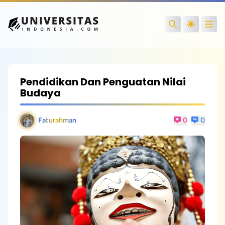
Open
Search
Pendidikan Dan Penguatan Nilai
Budaya
Faturahman
0
0