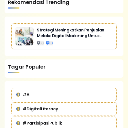
Rekomendasi Trending
Strategi Meningkatkan Penjualan
Melalui Digital Marketing Untuk
Bisnis Yang Lebih Kompetitif
0
0
Tagar Populer
#AI
#DigitalLiteracy
#PartisipasiPublik