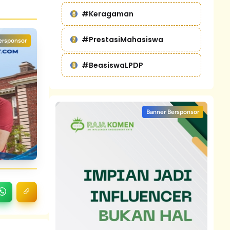
#Keragaman
#PrestasiMahasiswa
ersponsor
#BeasiswaLPDP
Banner Bersponsor