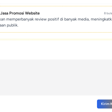
- Jasa Promosi Website
8 bul
ikan memperbanyak review positif di banyak media, meningkat
an publik.
Kirim 