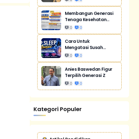
Membangun Generasi
Tenaga Kesehatan
Unggul Dan Men...
0
0
Cara Untuk
Mengatasi Susah
Tidur Akibat Stres
0
0
Anies Baswedan Figur
Terpilih Generasi Z
0
0
Kategori Populer