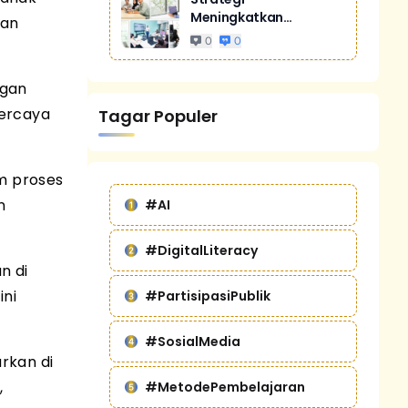
Meningkatkan
kan
Penjualan Melalui
0
0
Digital Marketing
Untuk Bisnis Yang
ngan
Lebih Kompetitif
percaya
Tagar Populer
m proses
n
#AI
#DigitalLiteracy
n di
ini
#PartisipasiPublik
#SosialMedia
arkan di
,
#MetodePembelajaran