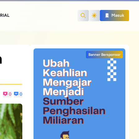
RIAL
Masuk
Search
m
Banner Bersponsor
0
0