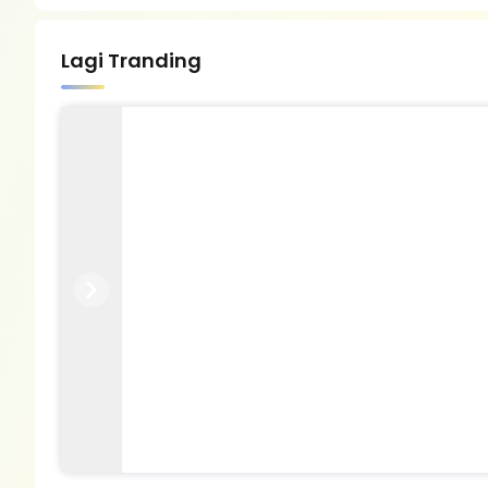
Lagi Tranding
Previous
Next