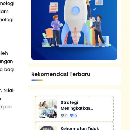
nologi
lam.
nologi
oleh
tungan
a bagi
Rekomendasi Terbaru
Nilai-
n
Strategi
njadi
Meningkatkan
Penjualan Melalui
0
0
Digital Ma...
Kehormatan Tidak