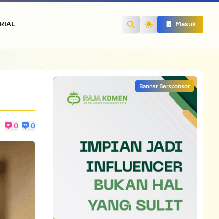
RIAL
Masuk
Search
Banner Bersponsor
0
0