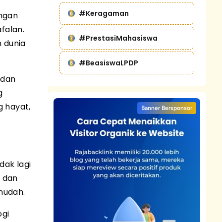
#Keragaman
angan
falan.
#PrestasiMahasiswa
 dunia
#BeasiswaLPDP
 dan
g
 hayat,
Banner Bersponsor
dak lagi
, dan
mudah.
ogi