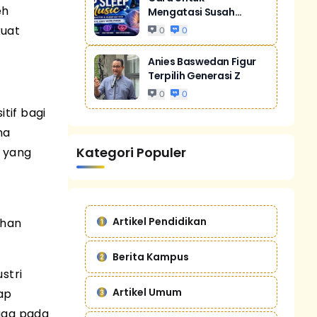
eh
Mengatasi Susah
Tidur Akibat Stres
kuat
0
0
Anies Baswedan Figur
Terpilih Generasi Z
0
0
tif bagi
na
Kategori Populer
 yang
Artikel Pendidikan
ahan
Berita Kampus
stri
Artikel Umum
ap
uga pada