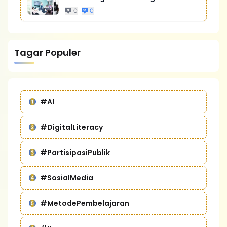
Bisnis Yang Lebih Kompetitif
0
0
Tagar Populer
#AI
#DigitalLiteracy
#PartisipasiPublik
#SosialMedia
#MetodePembelajaran