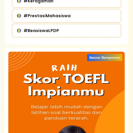
#Keragaman
#PrestasiMahasiswa
#BeasiswaLPDP
Banner Bersponsor