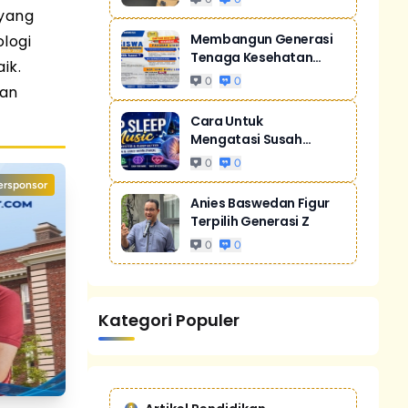
 yang
Membangun Generasi
logi
Tenaga Kesehatan
ik.
Unggul Dan Men...
0
0
uan
Cara Untuk
Mengatasi Susah
Tidur Akibat Stres
0
0
ersponsor
Anies Baswedan Figur
Terpilih Generasi Z
0
0
Kategori Populer