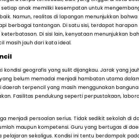
an, setiap anak memiliki kesempatan untuk mengemba
 baik. Namun, realitas di lapangan menunjukkan bahwa
pi berbagai tantangan. Di satu sisi, terdapat harapan
i keterbatasan. Di sisi lain, kenyataan menunjukkan b
l masih jauh dari kata ideal.
ncil
kondisi geografis yang sulit dijangkau. Jarak yang jau
tur yang belum memadai menjadi hambatan utama dala
di daerah terpencil yang masih menggunakan banguna
an. Fasilitas pendukung seperti perpustakaan, labora
uga menjadi persoalan serius. Tidak sedikit sekolah di 
i jumlah maupun kompetensi. Guru yang bertugas di da
elajaran sekaligus. Kondisi ini tentu berdampak pada