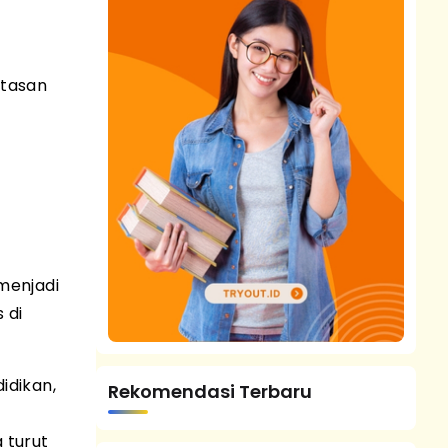
atasan
menjadi
 di
idikan,
Rekomendasi Terbaru
 turut