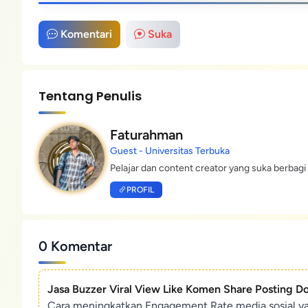
Komentari
Suka
Tentang Penulis
Faturahman
Guest - Universitas Terbuka
Pelajar dan content creator yang suka berbagi 
PROFIL
0 Komentar
Jasa Buzzer Viral View Like Komen Share Posting D
Cara meningkatkan Engagement Rate media sosial y