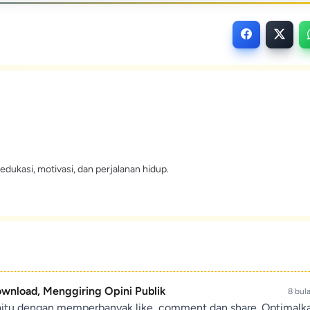
edukasi, motivasi, dan perjalanan hidup.
ownload, Menggiring Opini Publik
8 bul
aitu dengan memperbanyak like, comment dan share. Optimalk