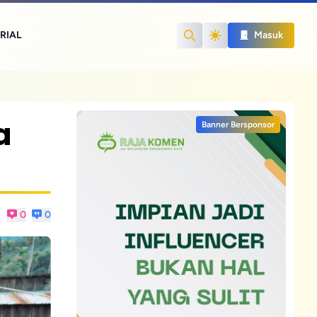
RIAL
Masuk
Search
a
Banner Bersponsor
0
0