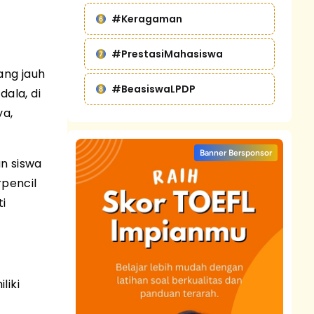
#Keragaman
#PrestasiMahasiswa
ang jauh
#BeasiswaLPDP
ala, di
ya,
Banner Bersponsor
n siswa
rpencil
ti
liki