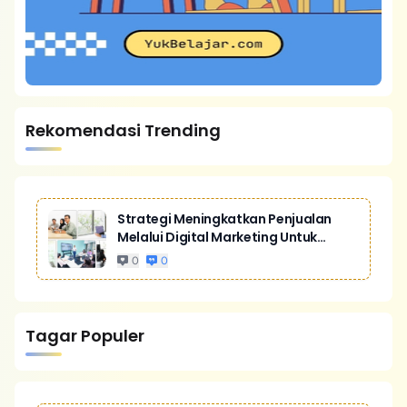
Rekomendasi Trending
Strategi Meningkatkan Penjualan
Melalui Digital Marketing Untuk
Bisnis Yang Lebih Kompetitif
0
0
Tagar Populer