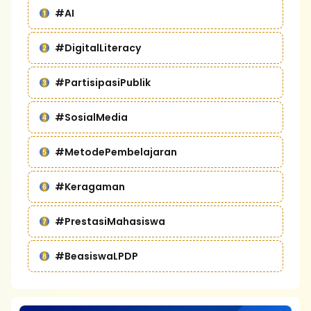
#AI
#DigitalLiteracy
#PartisipasiPublik
#SosialMedia
#MetodePembelajaran
#Keragaman
#PrestasiMahasiswa
#BeasiswaLPDP