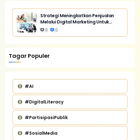
Strategi Meningkatkan Penjualan
Melalui Digital Marketing Untuk
Bisnis Yang Lebih Kompetitif
0
0
Tagar Populer
#AI
#DigitalLiteracy
#PartisipasiPublik
#SosialMedia