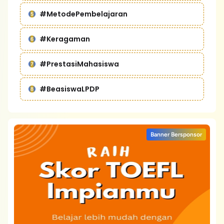
#MetodePembelajaran
#Keragaman
#PrestasiMahasiswa
#BeasiswaLPDP
Banner Bersponsor