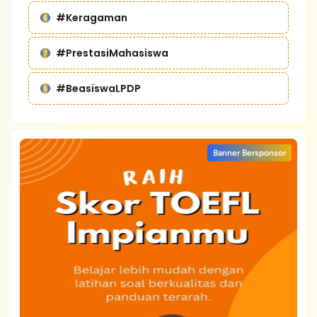
#Keragaman
#PrestasiMahasiswa
#BeasiswaLPDP
Banner Bersponsor