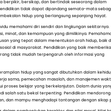
 berpikir, bersikap, dan bertindak seseorang dalam
 pendidikan tidak dapat dipandang semata-mata sebag
embekalan hidup yang berlangsung sepanjang hayat.
idu memahami diri sendiri dan lingkungan sekitarnya. 
si, minat, dan kemampuan yang dimilikinya. Pemahama
usan yang tepat dalam menentukan arah hidup, baik 
 sosial di masyarakat. Pendidikan yang baik memberik
eorang tidak mudah terpengaruh oleh informasi yang
terampilan hidup yang sangat dibutuhkan dalam kehid
, kerja sama, pemecahan masalah, dan manajemen wakt
lui proses belajar yang berkelanjutan. Dalam dunia yan
 salah satu bekal terpenting. Pendidikan mendorong 
han, dan mampu menghadapi tantangan dengan sikap po
 dalam pembentukan karakter dan nilai moral. Nilai ke