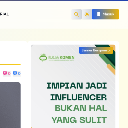
RIAL
Masuk
Search
Banner Bersponsor
0
0