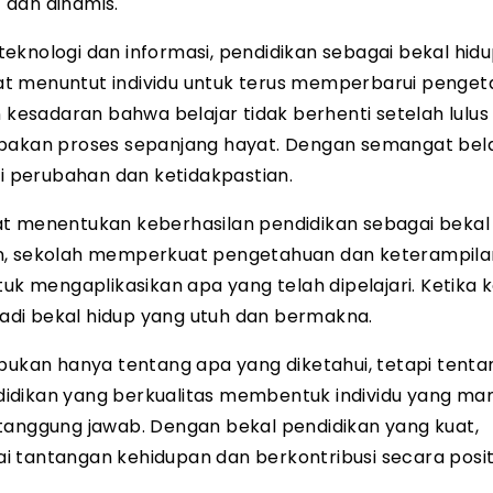
 dan dinamis.
eknologi dan informasi, pendidikan sebagai bekal hid
at menuntut individu untuk terus memperbarui penge
esadaran bahwa belajar tidak berhenti setelah lulus 
upakan proses sepanjang hayat. Dengan semangat bel
pi perubahan dan ketidakpastian.
at menentukan keberhasilan pendidikan sebagai bekal 
an, sekolah memperkuat pengetahuan dan keterampila
 mengaplikasikan apa yang telah dipelajari. Ketika k
njadi bekal hidup yang utuh dan bermakna.
 bukan hanya tentang apa yang diketahui, tetapi tenta
didikan yang berkualitas membentuk individu yang m
bertanggung jawab. Dengan bekal pendidikan yang kuat,
 tantangan kehidupan dan berkontribusi secara positi