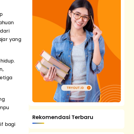
up
tahuan
dari
ajar yang
hidup.
n,
etiga
ng
ampu
Rekomendasi Terbaru
f bagi