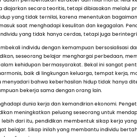
 diajarkan secara teoritis, tetapi dibiasakan melalui p
hidup yang tidak ternilai, karena menentukan bagaima
rmasuk saat menghadapi kesulitan dan kegagalan. Pen
dividu yang tidak hanya cerdas, tetapi juga berintegri
mbekali individu dengan kemampuan bersosialisasi da
didikan, seseorang belajar menghargai perbedaan, m
f dalam kehidupan bermasyarakat. Bekal ini sangat pent
monis, baik di lingkungan keluarga, tempat kerja, m
u menyadari bahwa keberhasilan hidup tidak hanya di
ampuan bekerja sama dengan orang lain.
nghadapi dunia kerja dan kemandirian ekonomi. Penge
didikan meningkatkan peluang seseorang untuk menda
bih dari itu, pendidikan membentuk sikap kerja yang p
at belajar. Sikap inilah yang membantu individu berta