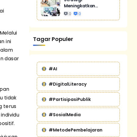
Meningkatkan
ai
Penjualan Melalui
0
0
Digital Marketing
Untuk Bisnis Yang
Lebih Kompetitif
Melalui
Tagar Populer
n ini
dalam
an dasar
#AI
#DigitalLiteracy
upan
u tidak
#PartisipasiPublik
g terus
individu
#SosialMedia
sitif.
#MetodePembelajaran
jujuran,