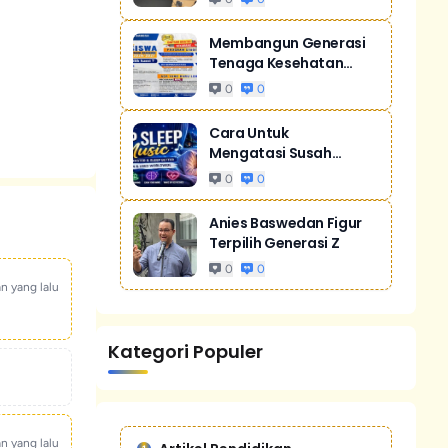
Membangun Generasi
Tenaga Kesehatan
Unggul Dan Men...
0
0
Cara Untuk
Mengatasi Susah
Tidur Akibat Stres
0
0
Anies Baswedan Figur
Terpilih Generasi Z
0
0
an yang lalu
Kategori Populer
an yang lalu