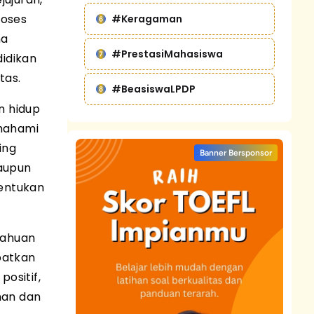
roses
#Keragaman
na
#PrestasiMahasiswa
didikan
tas.
#BeasiswaLPDP
n hidup
emahami
ing
Banner Bersponsor
aupun
tentukan
tahuan
patkan
ositif,
han dan