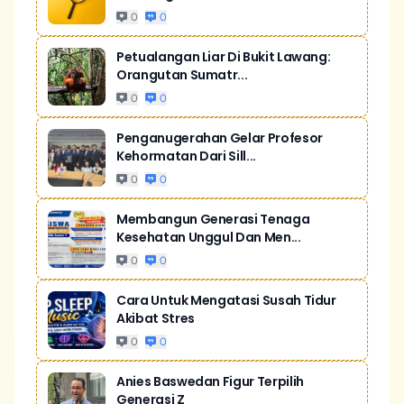
0
0
Petualangan Liar Di Bukit Lawang:
Orangutan Sumatr...
0
0
Penganugerahan Gelar Profesor
Kehormatan Dari Sill...
0
0
Membangun Generasi Tenaga
Kesehatan Unggul Dan Men...
0
0
Cara Untuk Mengatasi Susah Tidur
Akibat Stres
0
0
Anies Baswedan Figur Terpilih
Generasi Z