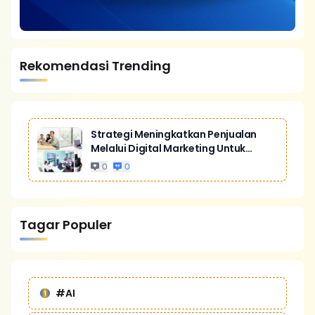
Rekomendasi Trending
Strategi Meningkatkan Penjualan
Melalui Digital Marketing Untuk
Bisnis Yang Lebih Kompetitif
0
0
Tagar Populer
#AI