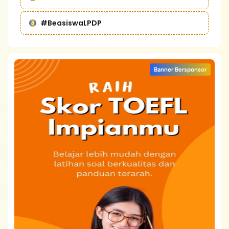
#BeasiswaLPDP
Banner Bersponsor