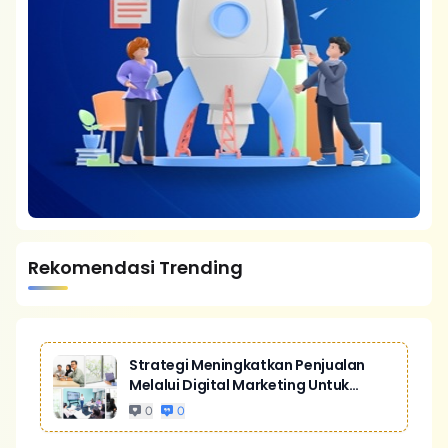
Rekomendasi Trending
Strategi Meningkatkan Penjualan
Melalui Digital Marketing Untuk
Bisnis Yang Lebih Kompetitif
0
0