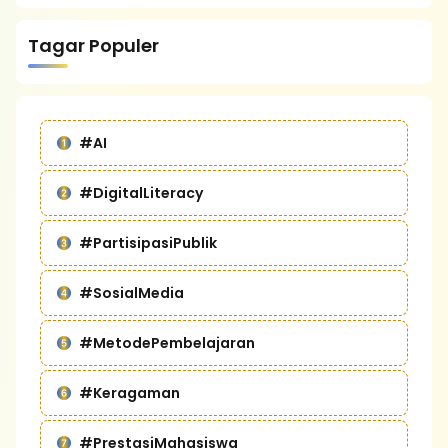
Tagar Populer
#AI
#DigitalLiteracy
#PartisipasiPublik
#SosialMedia
#MetodePembelajaran
#Keragaman
#PrestasiMahasiswa