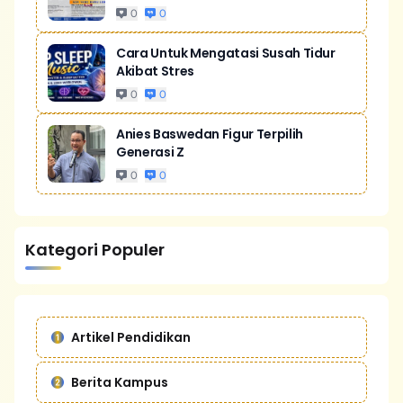
0
0
Cara Untuk Mengatasi Susah Tidur
Akibat Stres
0
0
Anies Baswedan Figur Terpilih
Generasi Z
0
0
Kategori Populer
Artikel Pendidikan
Berita Kampus