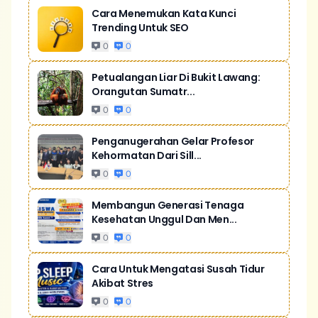
Cara Menemukan Kata Kunci
Trending Untuk SEO
0
0
Petualangan Liar Di Bukit Lawang:
Orangutan Sumatr...
0
0
Penganugerahan Gelar Profesor
Kehormatan Dari Sill...
0
0
Membangun Generasi Tenaga
Kesehatan Unggul Dan Men...
0
0
Cara Untuk Mengatasi Susah Tidur
Akibat Stres
0
0