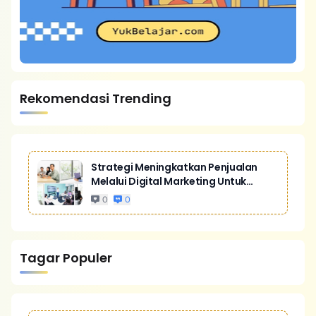
Rekomendasi Trending
Strategi Meningkatkan Penjualan
Melalui Digital Marketing Untuk
Bisnis Yang Lebih Kompetitif
0
0
Tagar Populer