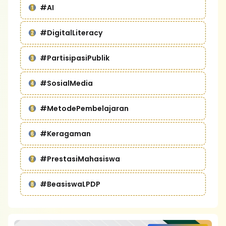
#AI
#DigitalLiteracy
#PartisipasiPublik
#SosialMedia
#MetodePembelajaran
#Keragaman
#PrestasiMahasiswa
#BeasiswaLPDP