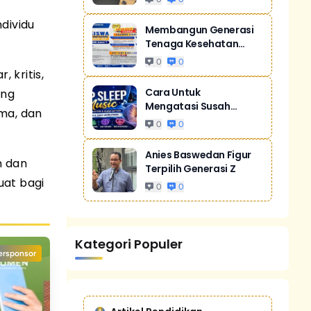
dividu
Membangun Generasi
Tenaga Kesehatan
Unggul Dan Men...
0
0
 kritis,
Cara Untuk
ing
Mengatasi Susah
ma, dan
Tidur Akibat Stres
0
0
Anies Baswedan Figur
n dan
Terpilih Generasi Z
uat bagi
0
0
Kategori Populer
ersponsor