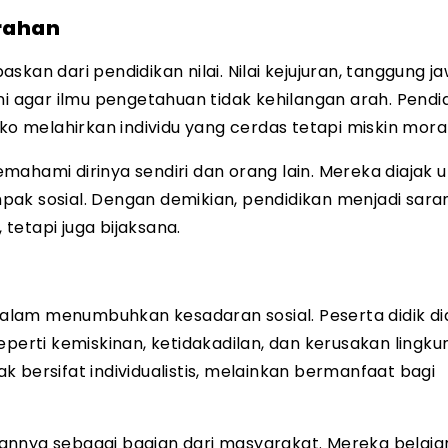
erahan
kan dari pendidikan nilai. Nilai kejujuran, tanggung j
ni agar ilmu pengetahuan tidak kehilangan arah. Pendi
ko melahirkan individu yang cerdas tetapi miskin moral
memahami dirinya sendiri dan orang lain. Mereka diajak 
pak sosial. Dengan demikian, pendidikan menjadi sara
tetapi juga bijaksana.
lam menumbuhkan kesadaran sosial. Peserta didik di
eperti kemiskinan, ketidakadilan, dan kerusakan lingku
dak bersifat individualistis, melainkan bermanfaat bagi
annya sebagai bagian dari masyarakat. Mereka belaj