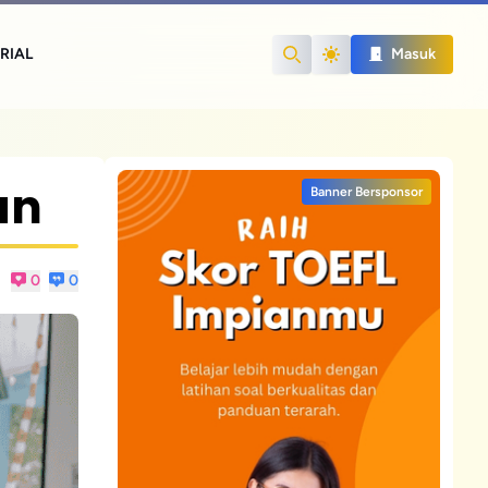
RIAL
Masuk
Search
an
Banner Bersponsor
0
0