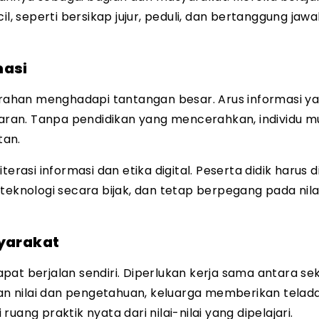
il, seperti bersikap jujur, peduli, dan bertanggung ja
masi
cerahan menghadapi tantangan besar. Arus informasi y
enaran. Tanpa pendidikan yang mencerahkan, individu 
tan.
erasi informasi dan etika digital. Peserta didik harus d
nologi secara bijak, dan tetap berpegang pada nilai
syarakat
at berjalan sendiri. Diperlukan kerja sama antara sek
n nilai dan pengetahuan, keluarga memberikan telad
ang praktik nyata dari nilai-nilai yang dipelajari.