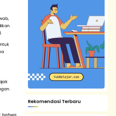
awab,
dikan
.
untuk
na
ajak
ngan.
Rekomendasi Terbaru
ar bahwa