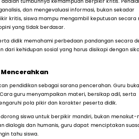
 adalah tumbuhnya kemampuan berpikir kritis. Pendid
analisis, dan mengevaluasi informasi, bukan sekadar
ir kritis, siswa mampu mengambil keputusan secara r
pini yang tidak berdasar.
serta didik memahami perbedaan pandangan secara d
dari kehidupan sosial yang harus disikapi dengan sik
g Mencerahkan
an pendidikan sebagai sarana pencerahan. Guru buk
 Cara guru menyampaikan materi, bersikap adil, serta
aruhi pola pikir dan karakter peserta didik.
orong siswa untuk berpikir mandiri, bukan menakut-n
n dialogis dan humanis, guru dapat menciptakan suas
in tahu siswa.