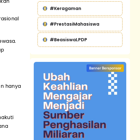
ikan
#Keragaman
asional
#PrestasiMahasiswa
#BeasiswaLPDP
ewasa.
ap
Banner Bersponsor
an hanya
akuti
ana