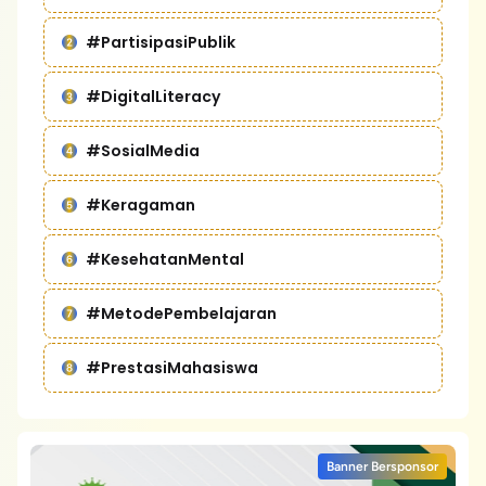
#PartisipasiPublik
#DigitalLiteracy
#SosialMedia
#Keragaman
#KesehatanMental
#MetodePembelajaran
#PrestasiMahasiswa
Banner Bersponsor