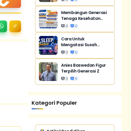
Membangun Generasi
Tenaga Kesehatan
Unggul Dan Men...
0
0
Cara Untuk
Mengatasi Susah
Tidur Akibat Stres
0
0
Anies Baswedan Figur
Terpilih Generasi Z
0
0
Kategori Populer