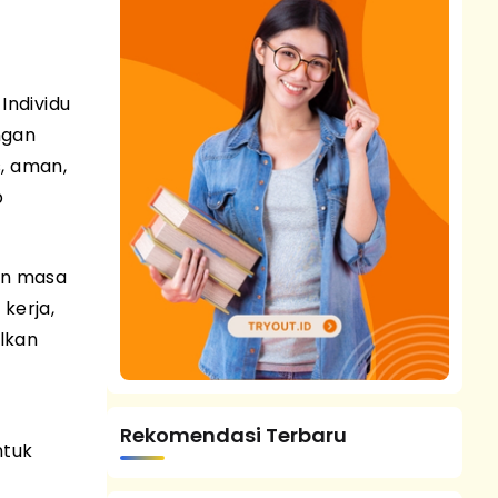
Individu
ngan
, aman,
p
an masa
kerja,
lkan
Rekomendasi Terbaru
ntuk