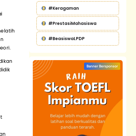
#Keragaman
i
#PrestasiMahasiswa
elatih
#BeasiswaLPDP
an
eori.
dikan
Banner Bersponsor
idik
t
gan