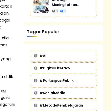
Meningkatkan
kaitan
Penjualan Melalui
0
0
dian.
Digital Marketing
Untuk Bisnis Yang
bagai
Lebih Kompetitif
.
Tagar Populer
nilai-
rmat
#AI
 yang
#DigitalLiteracy
a didik
#PartisipasiPublik
ang
#SosialMedia
 guru
engaruhi
#MetodePembelajaran