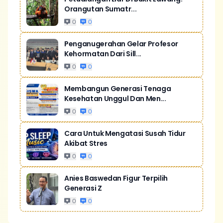
Orangutan Sumatr...
0
0
Penganugerahan Gelar Profesor
Kehormatan Dari Sill...
0
0
Membangun Generasi Tenaga
Kesehatan Unggul Dan Men...
0
0
Cara Untuk Mengatasi Susah Tidur
Akibat Stres
0
0
Anies Baswedan Figur Terpilih
Generasi Z
0
0