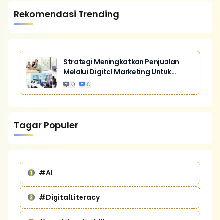
Rekomendasi Trending
Strategi Meningkatkan Penjualan
Melalui Digital Marketing Untuk
Bisnis Yang Lebih Kompetitif
0
0
Tagar Populer
#AI
#DigitalLiteracy