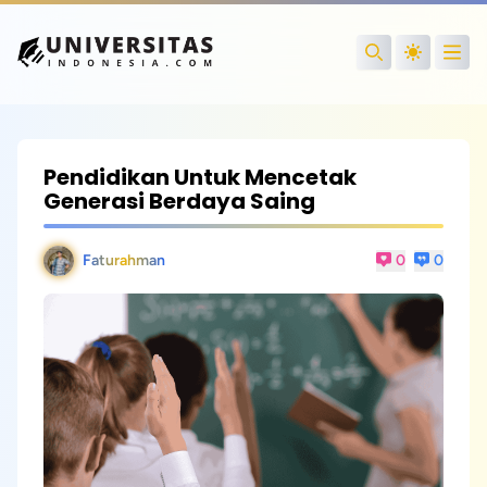
Open
Search
Pendidikan Untuk Mencetak
Generasi Berdaya Saing
Faturahman
0
0