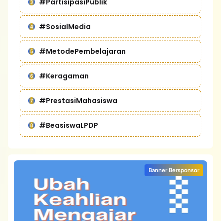
#PartisipasiPublik
#SosialMedia
#MetodePembelajaran
#Keragaman
#PrestasiMahasiswa
#BeasiswaLPDP
Banner Bersponsor