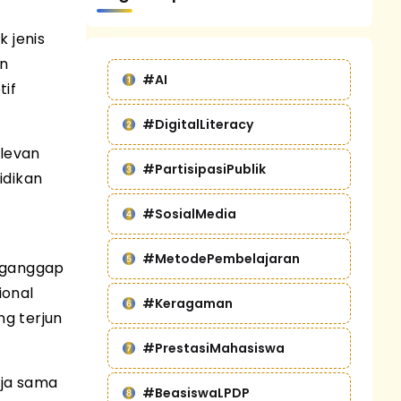
 jenis
an
#AI
tif
#DigitalLiteracy
elevan
#PartisipasiPublik
idikan
#SosialMedia
#MetodePembelajaran
enganggap
ional
#Keragaman
ng terjun
#PrestasiMahasiswa
rja sama
#BeasiswaLPDP