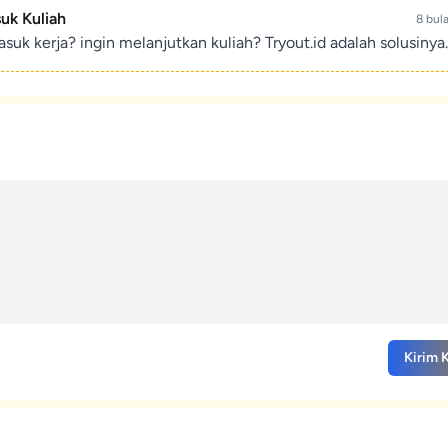
suk Kuliah
8 bul
suk kerja? ingin melanjutkan kuliah? Tryout.id adalah solusinya.
Kirim 