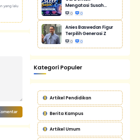
Mengatasi Susah
an yang lalu
Tidur Akibat Stres
0
0
Anies Baswedan Figur
Terpilih Generasi Z
0
0
Kategori Populer
Artikel Pendidikan
Komentar
Berita Kampus
Artikel Umum