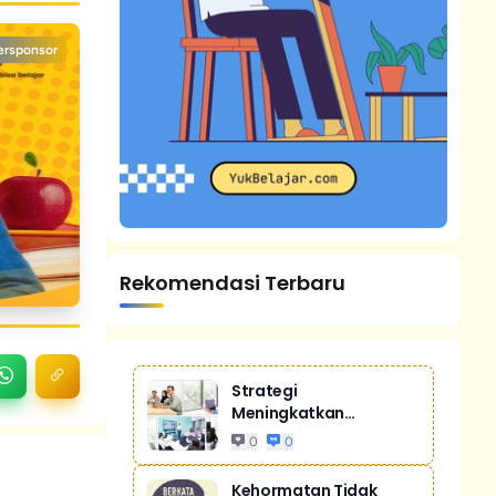
ersponsor
Rekomendasi Terbaru
Strategi
Meningkatkan
Penjualan Melalui
0
0
Digital Ma...
Kehormatan Tidak