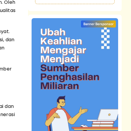
n. Oleh
ualitas
Banner Bersponsor
yat.
i, dan
an
umber
ai dan
nerasi