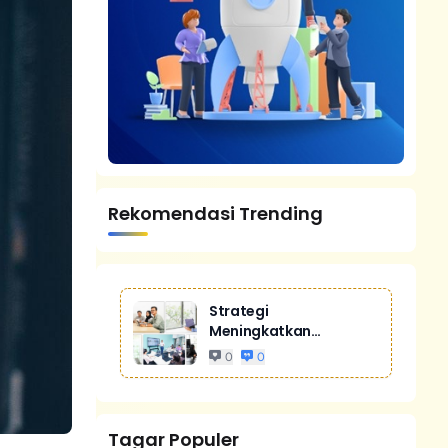
Rekomendasi Trending
Strategi
Meningkatkan
Penjualan Melalui
0
0
Digital Marketing
Untuk Bisnis Yang
Lebih Kompetitif
Tagar Populer