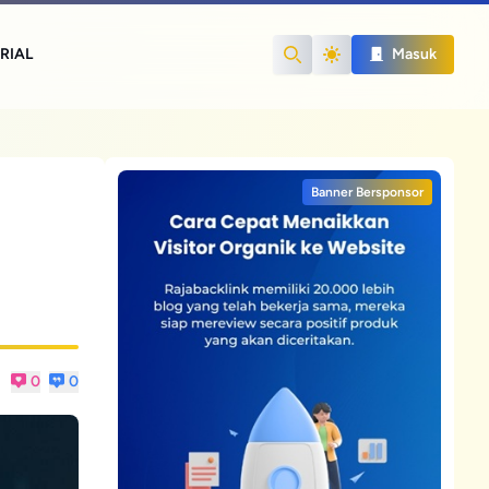
RIAL
Masuk
Search
Banner Bersponsor
0
0