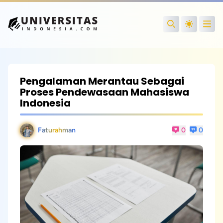
Open
Search
Pengalaman Merantau Sebagai
Proses Pendewasaan Mahasiswa
Indonesia
Faturahman
0
0