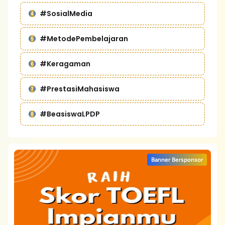
#SosialMedia
#MetodePembelajaran
#Keragaman
#PrestasiMahasiswa
#BeasiswaLPDP
Banner Bersponsor