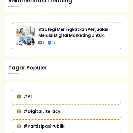
Rekomendasi Trending
Strategi Meningkatkan Penjualan
Melalui Digital Marketing Untuk
Bisnis Yang Lebih Kompetitif
0
0
Tagar Populer
#AI
#DigitalLiteracy
#PartisipasiPublik