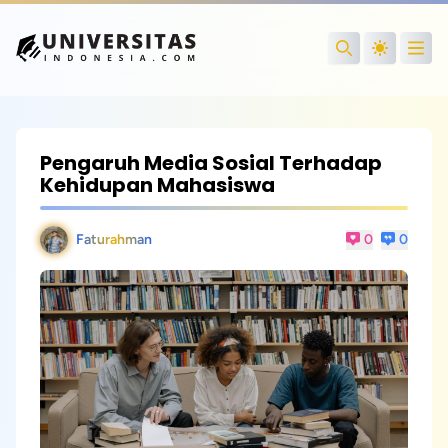
Open
Search
Pengaruh Media Sosial Terhadap
Kehidupan Mahasiswa
Faturahman
0
0