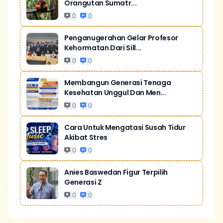
Orangutan Sumatr...
0
0
Penganugerahan Gelar Profesor
Kehormatan Dari Sill...
0
0
Membangun Generasi Tenaga
Kesehatan Unggul Dan Men...
0
0
Cara Untuk Mengatasi Susah Tidur
Akibat Stres
0
0
Anies Baswedan Figur Terpilih
Generasi Z
0
0