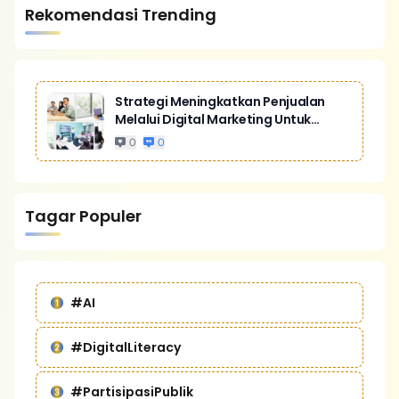
Rekomendasi Trending
Strategi Meningkatkan Penjualan
Melalui Digital Marketing Untuk
Bisnis Yang Lebih Kompetitif
0
0
Tagar Populer
#AI
#DigitalLiteracy
#PartisipasiPublik