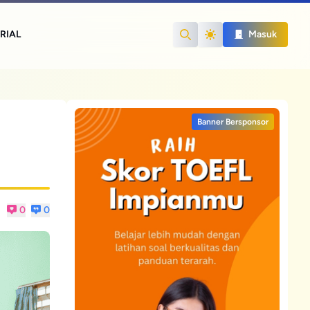
RIAL
Masuk
Search
Banner Bersponsor
0
0