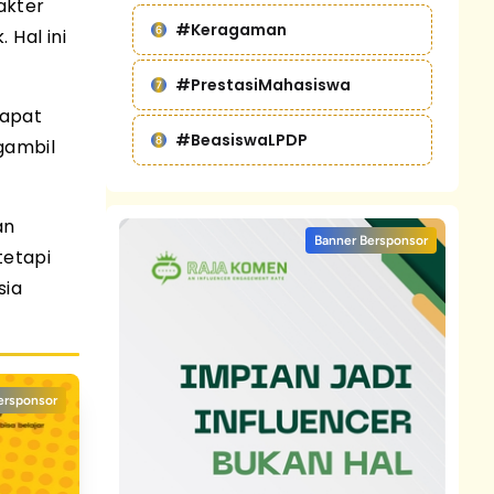
akter
#Keragaman
 Hal ini
#PrestasiMahasiswa
dapat
#BeasiswaLPDP
gambil
an
Banner Bersponsor
tetapi
sia
ersponsor