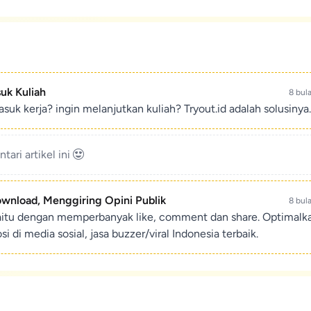
suk Kuliah
8 bul
suk kerja? ingin melanjutkan kuliah? Tryout.id adalah solusinya.
ari artikel ini
ownload, Menggiring Opini Publik
8 bul
aitu dengan memperbanyak like, comment dan share. Optimalk
di media sosial, jasa buzzer/viral Indonesia terbaik.