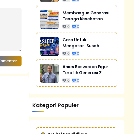
Membangun Generasi
Tenaga Kesehatan
Unggul Dan Men...
0
0
Cara Untuk
Mengatasi Susah
Tidur Akibat Stres
0
0
Komentar
Anies Baswedan Figur
Terpilih Generasi Z
0
0
Kategori Populer