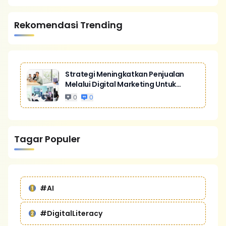
Rekomendasi Trending
Strategi Meningkatkan Penjualan
Melalui Digital Marketing Untuk
Bisnis Yang Lebih Kompetitif
0
0
Tagar Populer
#AI
#DigitalLiteracy