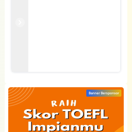
Previous
Next
Banner Bersponsor