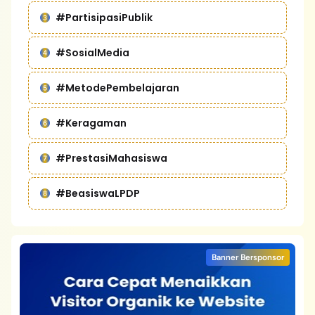
#PartisipasiPublik
#SosialMedia
#MetodePembelajaran
#Keragaman
#PrestasiMahasiswa
#BeasiswaLPDP
Banner Bersponsor