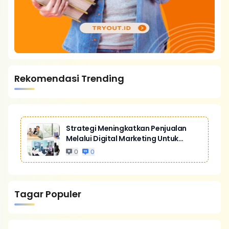
Rekomendasi Trending
Strategi Meningkatkan Penjualan
Melalui Digital Marketing Untuk
Bisnis Yang Lebih Kompetitif
0
0
Tagar Populer