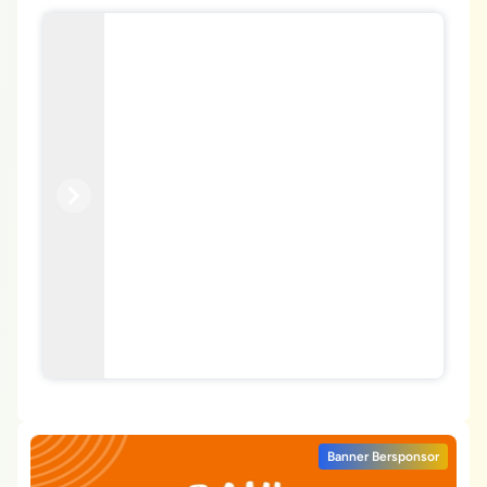
Previous
Next
Banner Bersponsor