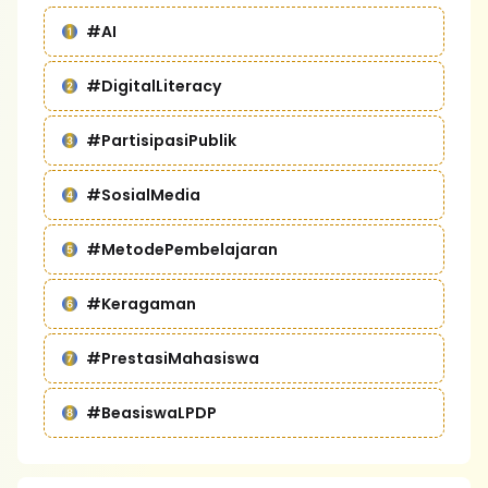
#AI
#DigitalLiteracy
#PartisipasiPublik
#SosialMedia
#MetodePembelajaran
#Keragaman
#PrestasiMahasiswa
#BeasiswaLPDP