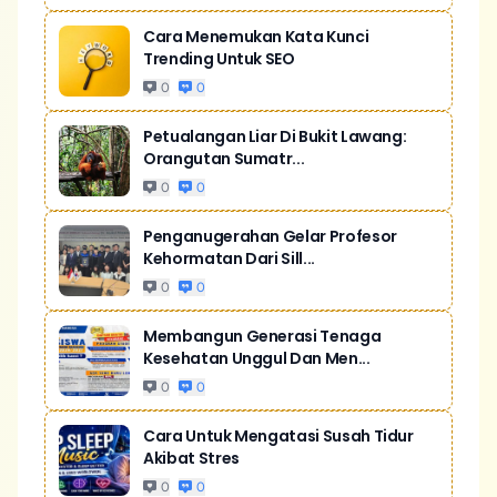
Cara Menemukan Kata Kunci
Trending Untuk SEO
0
0
Petualangan Liar Di Bukit Lawang:
Orangutan Sumatr...
0
0
Penganugerahan Gelar Profesor
Kehormatan Dari Sill...
0
0
Membangun Generasi Tenaga
Kesehatan Unggul Dan Men...
0
0
Cara Untuk Mengatasi Susah Tidur
Akibat Stres
0
0