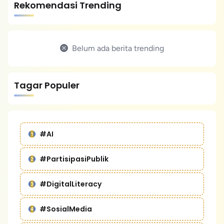
Rekomendasi Trending
Belum ada berita trending
Tagar Populer
#AI
#PartisipasiPublik
#DigitalLiteracy
#SosialMedia