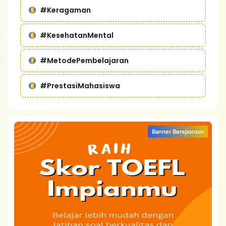
#Keragaman
#KesehatanMental
#MetodePembelajaran
#PrestasiMahasiswa
Banner Bersponsor