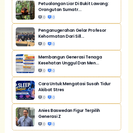
Petualangan Liar Di Bukit Lawang:
Orangutan Sumatr...
0
0
Penganugerahan Gelar Profesor
Kehormatan Dari Sill...
0
0
Membangun Generasi Tenaga
Kesehatan Unggul Dan Men...
0
0
Cara Untuk Mengatasi Susah Tidur
Akibat Stres
0
0
Anies Baswedan Figur Terpilih
Generasi Z
0
0