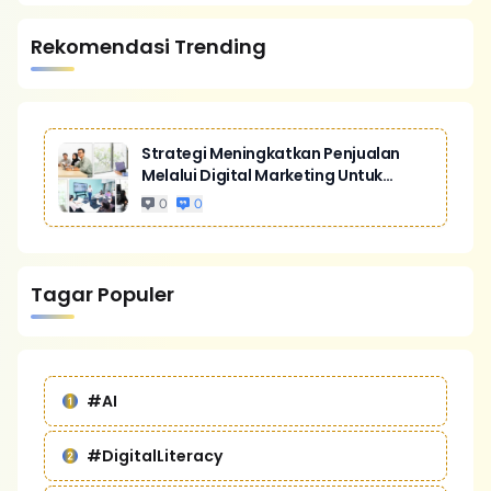
Rekomendasi Trending
Strategi Meningkatkan Penjualan
Melalui Digital Marketing Untuk
Bisnis Yang Lebih Kompetitif
0
0
Tagar Populer
#AI
#DigitalLiteracy