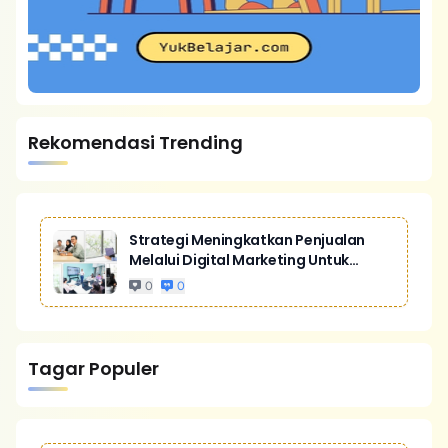
Rekomendasi Trending
Strategi Meningkatkan Penjualan
Melalui Digital Marketing Untuk
Bisnis Yang Lebih Kompetitif
0
0
Tagar Populer