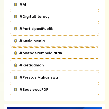
#AI
#DigitalLiteracy
#PartisipasiPublik
#SosialMedia
#MetodePembelajaran
#Keragaman
#PrestasiMahasiswa
#BeasiswaLPDP