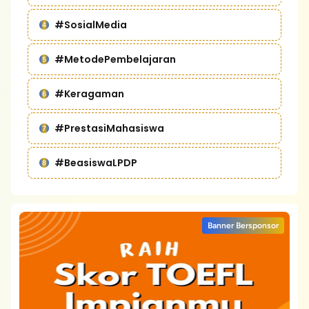
#SosialMedia
#MetodePembelajaran
#Keragaman
#PrestasiMahasiswa
#BeasiswaLPDP
Banner Bersponsor