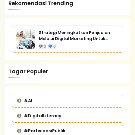
Rekomendasi Trending
Strategi Meningkatkan Penjualan
Melalui Digital Marketing Untuk
Bisnis Yang Lebih Kompetitif
0
0
Tagar Populer
#AI
#DigitalLiteracy
#PartisipasiPublik