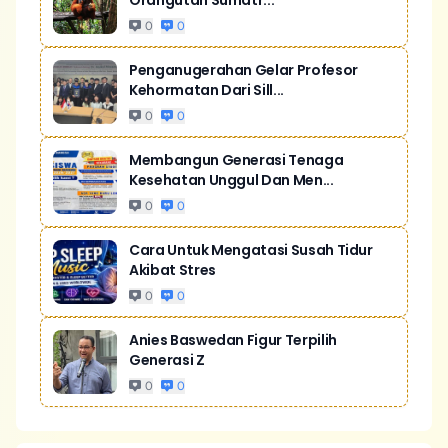
Orangutan Sumatr...
0
0
Penganugerahan Gelar Profesor
Kehormatan Dari Sill...
0
0
Membangun Generasi Tenaga
Kesehatan Unggul Dan Men...
0
0
Cara Untuk Mengatasi Susah Tidur
Akibat Stres
0
0
Anies Baswedan Figur Terpilih
Generasi Z
0
0