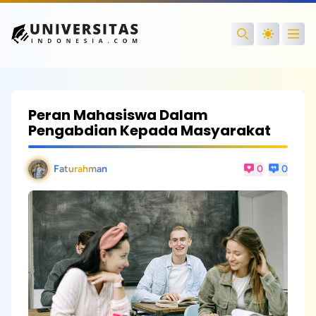
Open
Search
Peran Mahasiswa Dalam
Pengabdian Kepada Masyarakat
Faturahman
0
0