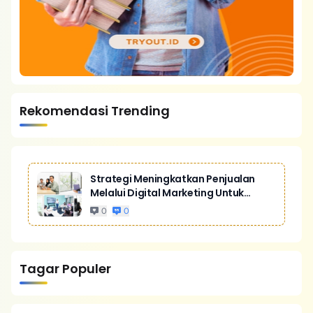
Rekomendasi Trending
Strategi Meningkatkan Penjualan
Melalui Digital Marketing Untuk
Bisnis Yang Lebih Kompetitif
0
0
Tagar Populer