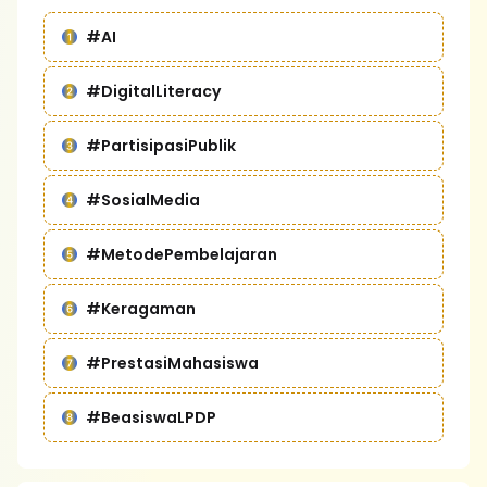
#AI
#DigitalLiteracy
#PartisipasiPublik
#SosialMedia
#MetodePembelajaran
#Keragaman
#PrestasiMahasiswa
#BeasiswaLPDP