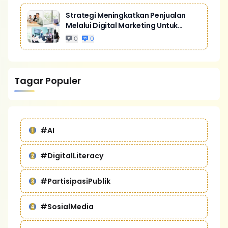
Strategi Meningkatkan Penjualan
Melalui Digital Marketing Untuk
Bisnis Yang Lebih Kompetitif
0
0
Tagar Populer
#AI
#DigitalLiteracy
#PartisipasiPublik
#SosialMedia