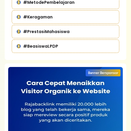
#MetodePembelajaran
#Keragaman
#PrestasiMahasiswa
#BeasiswaLPDP
Banner Bersponsor