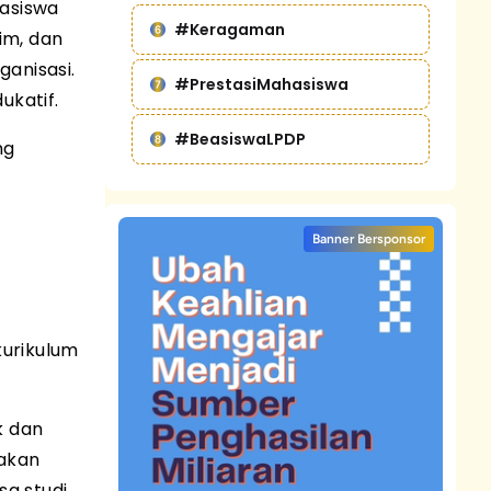
hasiswa
#Keragaman
im, dan
anisasi.
#PrestasiMahasiswa
ukatif.
#BeasiswaLPDP
ng
Banner Bersponsor
kurikulum
k dan
iakan
a studi