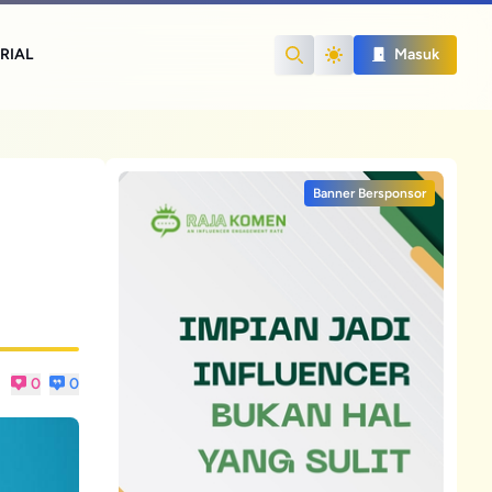
RIAL
Masuk
Search
Banner Bersponsor
0
0