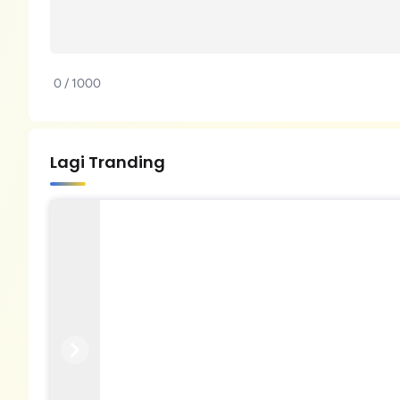
0 / 1000
Lagi Tranding
Previous
Next