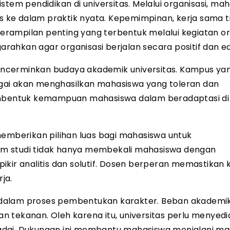
stem pendidikan di universitas. Melalui organisasi, ma
as ke dalam praktik nyata. Kepemimpinan, kerja sama t
rampilan penting yang terbentuk melalui kegiatan org
ahkan agar organisasi berjalan secara positif dan ed
ncerminkan budaya akademik universitas. Kampus ya
gai akan menghasilkan mahasiswa yang toleran dan
membentuk kemampuan mahasiswa dalam beradaptasi di
memberikan pilihan luas bagi mahasiswa untuk
am studi tidak hanya membekali mahasiswa dengan
kir analitis dan solutif. Dosen berperan memastikan 
ja.
 dalam proses pembentukan karakter. Beban akademi
 tekanan. Oleh karena itu, universitas perlu menyed
adai. Dukungan ini membantu mahasiswa menjalani mas