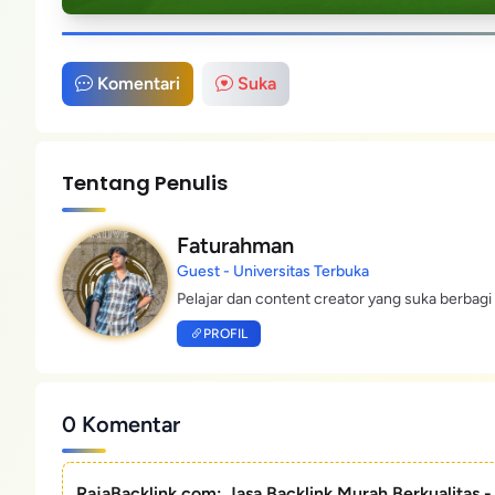
Komentari
Suka
Tentang Penulis
Faturahman
Guest - Universitas Terbuka
Pelajar dan content creator yang suka berbagi 
PROFIL
0 Komentar
RajaBacklink.com: Jasa Backlink Murah Berkualitas 