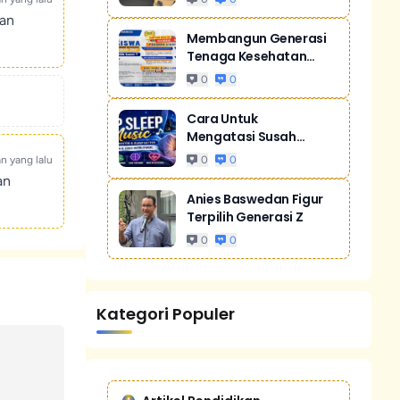
kan
Membangun Generasi
Tenaga Kesehatan
Unggul Dan Men...
0
0
Cara Untuk
Mengatasi Susah
Tidur Akibat Stres
an yang lalu
0
0
an
Anies Baswedan Figur
Terpilih Generasi Z
0
0
Kategori Populer