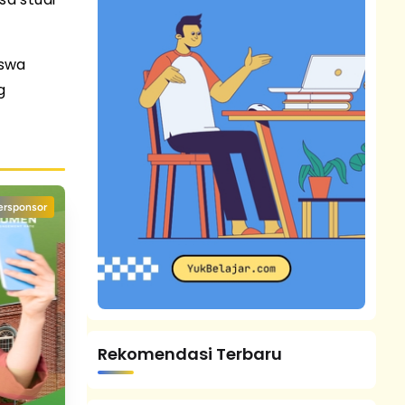
iswa
g
ersponsor
Rekomendasi Terbaru