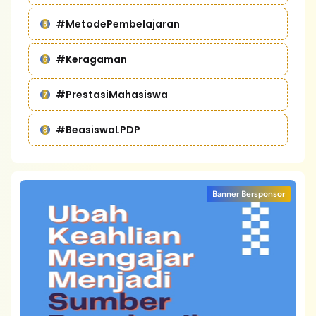
#MetodePembelajaran
#Keragaman
#PrestasiMahasiswa
#BeasiswaLPDP
Banner Bersponsor