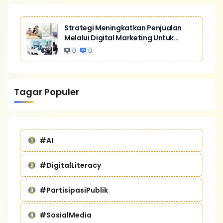
Strategi Meningkatkan Penjualan
Melalui Digital Marketing Untuk
Bisnis Yang Lebih Kompetitif
0
0
Tagar Populer
#AI
#DigitalLiteracy
#PartisipasiPublik
#SosialMedia