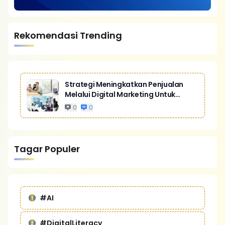
Rekomendasi Trending
Strategi Meningkatkan Penjualan
Melalui Digital Marketing Untuk
Bisnis Yang Lebih Kompetitif
0
0
Tagar Populer
#AI
#DigitalLiteracy