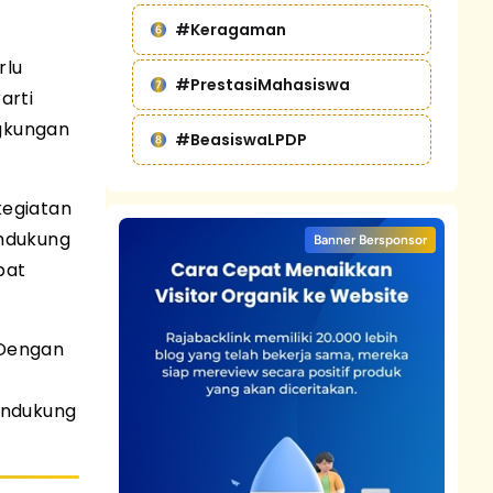
#Keragaman
rlu
#PrestasiMahasiswa
arti
ngkungan
#BeasiswaLPDP
kegiatan
endukung
Banner Bersponsor
pat
 Dengan
endukung