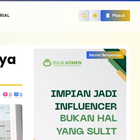
RIAL
Masuk
Search
nya
Banner Bersponsor
0
0