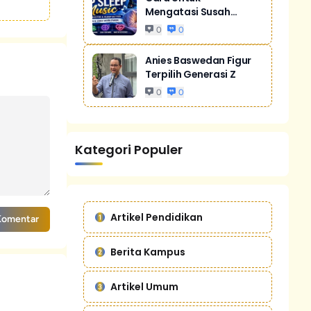
Mengatasi Susah
Tidur Akibat Stres
0
0
Anies Baswedan Figur
Terpilih Generasi Z
0
0
Kategori Populer
Artikel Pendidikan
Komentar
Berita Kampus
Artikel Umum