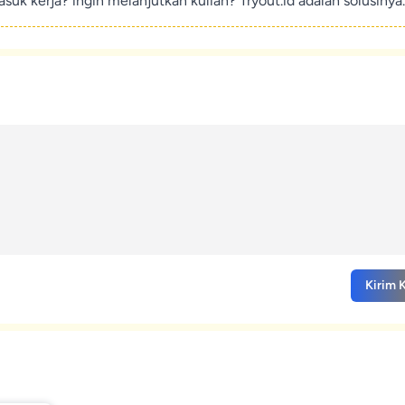
suk kerja? ingin melanjutkan kuliah? Tryout.id adalah solusinya.
Kirim 