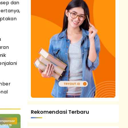
nsep dan
ertanya,
iptakan
a
aran
mik
njalani
mber
onal
Rekomendasi Terbaru
ersponsor