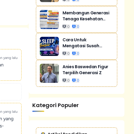
Membangun Generasi
Tenaga Kesehatan
Unggul Dan Men...
0
0
Cara Untuk
Mengatasi Susah
Tidur Akibat Stres
0
0
an yang lalu
an
Anies Baswedan Figur
Terpilih Generasi Z
0
0
Kategori Populer
an yang lalu
un yang
s-