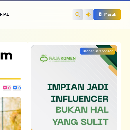
RIAL
Masuk
Search
am
Banner Bersponsor
0
0