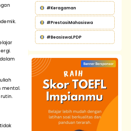
ngan
#Keragaman
ademik.
#PrestasiMahasiswa
#BeasiswaLPDP
elajar
ergi.
 dalam
Banner Bersponsor
uliah
 mental.
rutin.
tidak