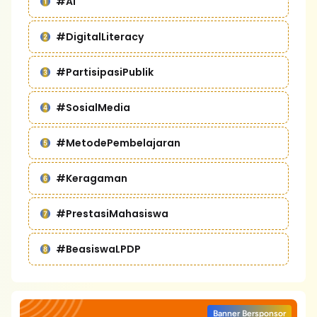
#AI
#DigitalLiteracy
#PartisipasiPublik
#SosialMedia
#MetodePembelajaran
#Keragaman
#PrestasiMahasiswa
#BeasiswaLPDP
Banner Bersponsor