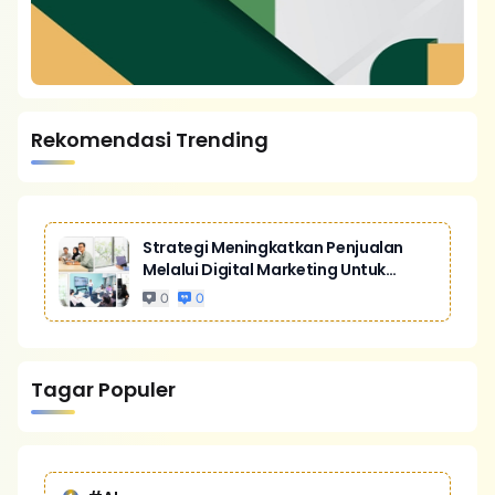
Rekomendasi Trending
Strategi Meningkatkan Penjualan
Melalui Digital Marketing Untuk
Bisnis Yang Lebih Kompetitif
0
0
Tagar Populer