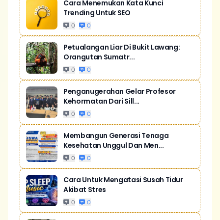
Cara Menemukan Kata Kunci
Trending Untuk SEO
0
0
Petualangan Liar Di Bukit Lawang:
Orangutan Sumatr...
0
0
Penganugerahan Gelar Profesor
Kehormatan Dari Sill...
0
0
Membangun Generasi Tenaga
Kesehatan Unggul Dan Men...
0
0
Cara Untuk Mengatasi Susah Tidur
Akibat Stres
0
0