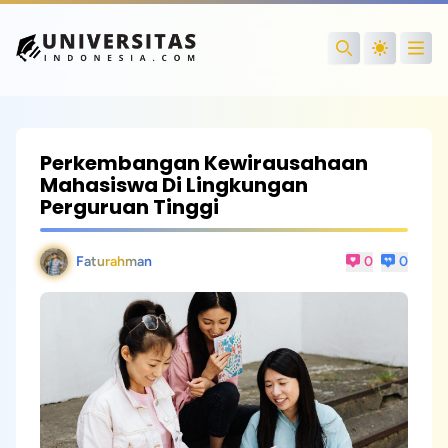
Open
Search
Perkembangan Kewirausahaan
Mahasiswa Di Lingkungan
Perguruan Tinggi
Faturahman
0
0