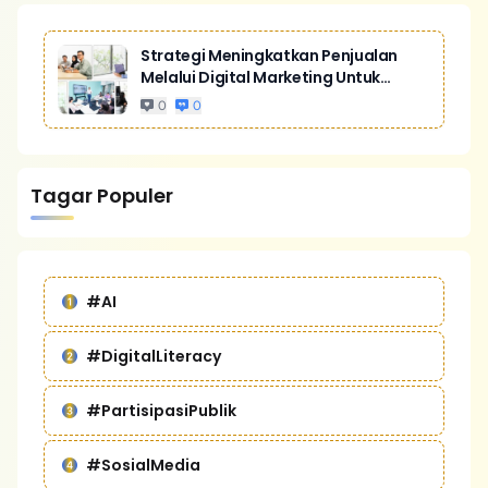
Strategi Meningkatkan Penjualan
Melalui Digital Marketing Untuk
Bisnis Yang Lebih Kompetitif
0
0
Tagar Populer
#AI
#DigitalLiteracy
#PartisipasiPublik
#SosialMedia