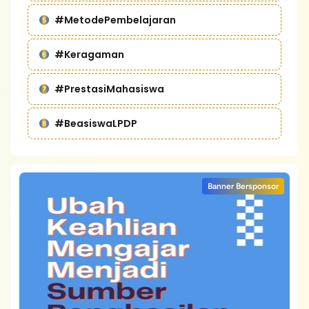
#MetodePembelajaran
#Keragaman
#PrestasiMahasiswa
#BeasiswaLPDP
Banner Bersponsor