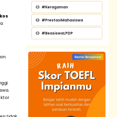
#Keragaman
 kos
#PrestasiMahasiswa
wa
#BeasiswaLPDP
an.
Banner Bersponsor
ggi.
iswa.
aktor
en tidak