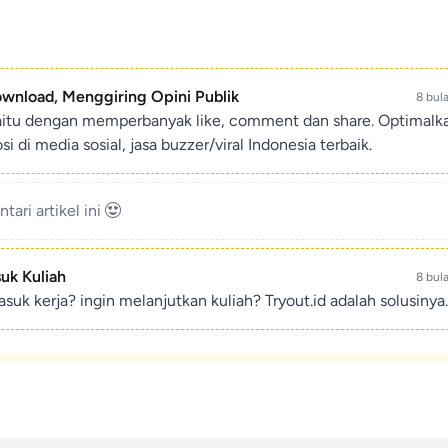
ownload, Menggiring Opini Publik
8 bul
aitu dengan memperbanyak like, comment dan share. Optimalk
di media sosial, jasa buzzer/viral Indonesia terbaik.
ari artikel ini
suk Kuliah
8 bul
suk kerja? ingin melanjutkan kuliah? Tryout.id adalah solusinya.