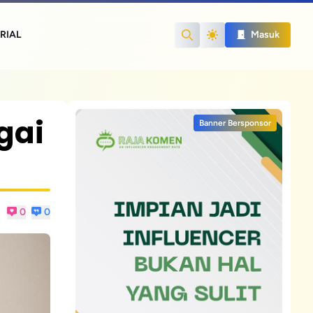
RIAL
Masuk
Search
gai
Banner Bersponsor
0
0