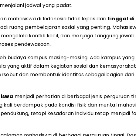
 menjalani jadwal yang padat.
pan mahasiswa di Indonesia tidak lepas dari
tinggal di
jadi ruang pembelajaran sosial yang penting. Mahasis
 mengelola konflik kecil, dan menjaga tanggung jawab
proses pendewasaan.
 oleh budaya kampus masing-masing. Ada kampus yang
ula yang aktif dalam kegiatan sosial dan kemasyarakat
rsebut dan membentuk identitas sebagai bagian dari
siswa
menjadi perhatian di berbagai jenis perguruan tin
 kali berdampak pada kondisi fisik dan mental mahas
endukung, tetapi kesadaran individu tetap menjadi f
alaman mahasiswa di berbagai perguruan tinggi. Dos