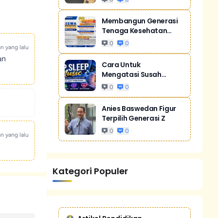
Membangun Generasi
Tenaga Kesehatan
Unggul Dan Men...
0
0
an yang lalu
an
Cara Untuk
Mengatasi Susah
Tidur Akibat Stres
0
0
Anies Baswedan Figur
Terpilih Generasi Z
0
0
an yang lalu
Kategori Populer