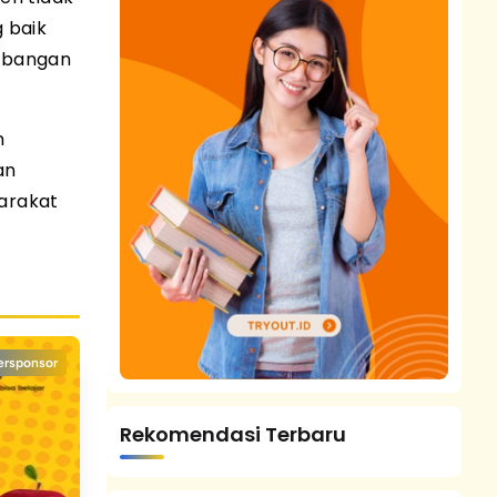
 baik
mbangan
n
an
arakat
ersponsor
Rekomendasi Terbaru