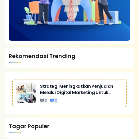
Rekomendasi Trending
Strategi Meningkatkan Penjualan
Melalui Digital Marketing Untuk
Bisnis Yang Lebih Kompetitif
0
0
Tagar Populer