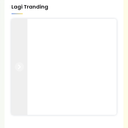
Lagi Tranding
Previous
Next