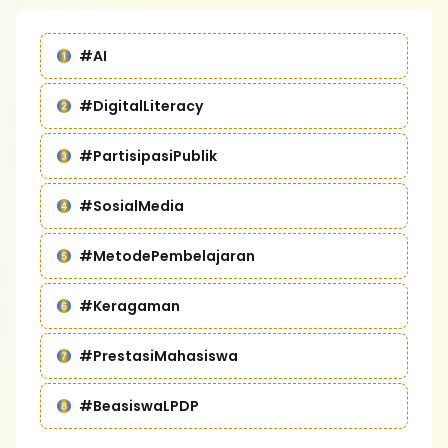
#AI
#DigitalLiteracy
#PartisipasiPublik
#SosialMedia
#MetodePembelajaran
#Keragaman
#PrestasiMahasiswa
#BeasiswaLPDP