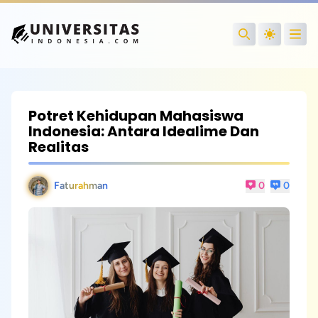
Open
Search
Potret Kehidupan Mahasiswa
Indonesia: Antara Idealime Dan
Realitas
Faturahman
0
0