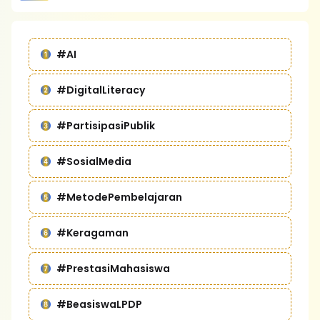
#AI
#DigitalLiteracy
#PartisipasiPublik
#SosialMedia
#MetodePembelajaran
#Keragaman
#PrestasiMahasiswa
#BeasiswaLPDP