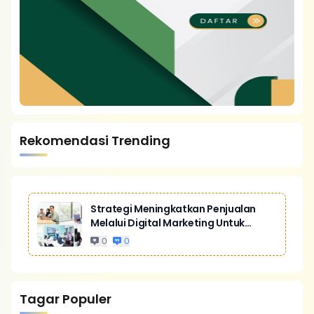
Rekomendasi Trending
Strategi Meningkatkan Penjualan
Melalui Digital Marketing Untuk
Bisnis Yang Lebih Kompetitif
0
0
Tagar Populer