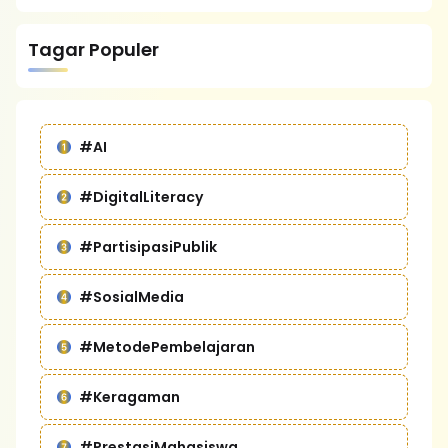
Tagar Populer
#AI
#DigitalLiteracy
#PartisipasiPublik
#SosialMedia
#MetodePembelajaran
#Keragaman
#PrestasiMahasiswa