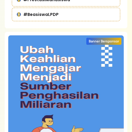
#BeasiswaLPDP
Banner Bersponsor