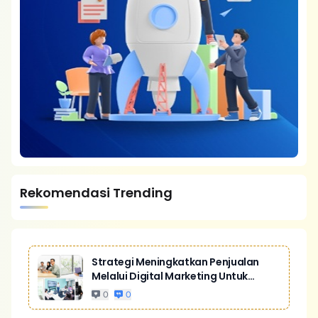
Rekomendasi Trending
Strategi Meningkatkan Penjualan
Melalui Digital Marketing Untuk
Bisnis Yang Lebih Kompetitif
0
0