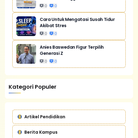
0
0
Cara Untuk Mengatasi Susah Tidur
Akibat Stres
0
0
Anies Baswedan Figur Terpilih
Generasi Z
0
0
Kategori Populer
Artikel Pendidikan
Berita Kampus