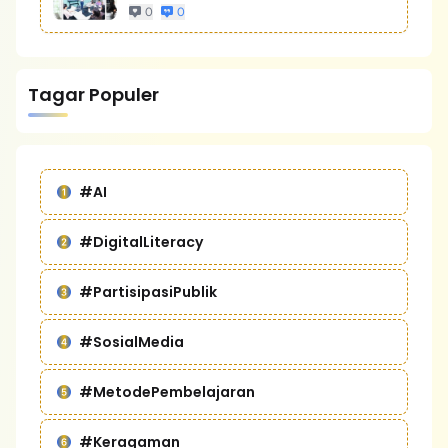
Bisnis Yang Lebih Kompetitif
0
0
Tagar Populer
#AI
#DigitalLiteracy
#PartisipasiPublik
#SosialMedia
#MetodePembelajaran
#Keragaman