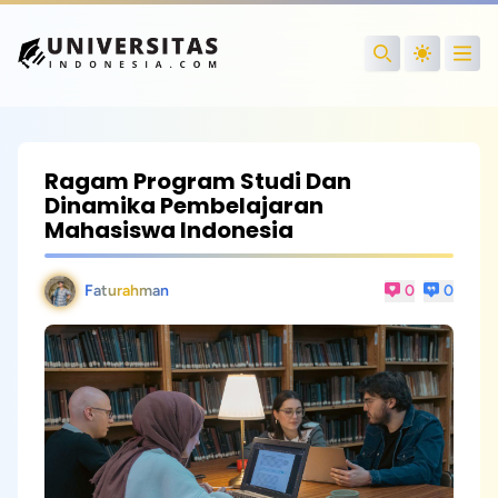
Open
Search
Ragam Program Studi Dan
Dinamika Pembelajaran
Mahasiswa Indonesia
Faturahman
0
0