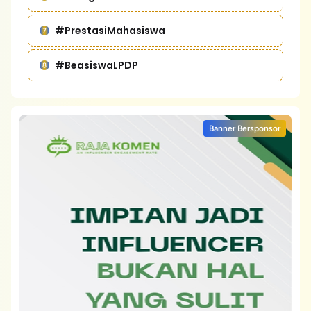
#PrestasiMahasiswa
#BeasiswaLPDP
Banner Bersponsor